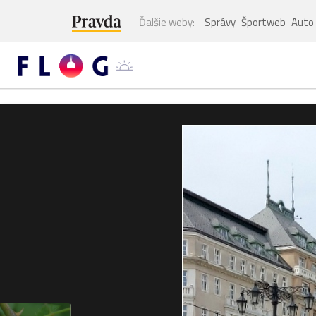
Ďalšie weby:
Správy
Športweb
Auto