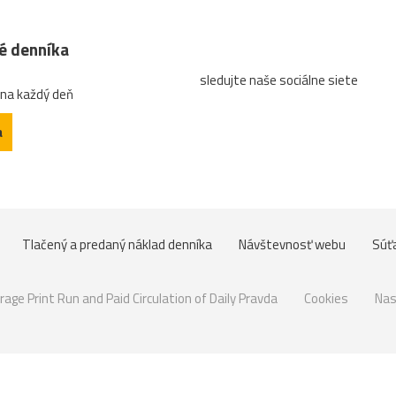
né denníka
sledujte naše sociálne siete
 na každý deň
a
Tlačený a predaný náklad denníka
Návštevnosť webu
Súť
rage Print Run and Paid Circulation of Daily Pravda
Cookies
Nas