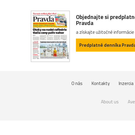
Objednajte si predplat
Pravda
a získajte užitočné informácie
Predplatné denníka Pravd
O nás
Kontakty
Inzercia
About us
Ave