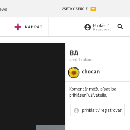
News
VŠETKY SEKCIE
Prihlásiť
NAHRAŤ
Registrovať
BA
pred 1 rokom
chocan
Komentár môžu písať iba
prihlásení užívatelia.
prihlásiť / registrovať