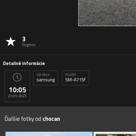
3
flogerov
Detailné informácie
výrobca
model
samsung
SM-A715F
10:05
23.05.2025
Ďalšie fotky od
chocan