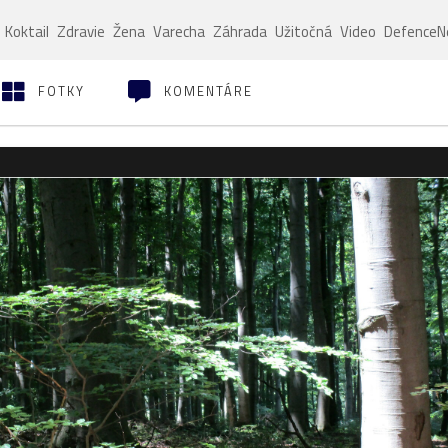
Koktail
Zdravie
Žena
Varecha
Záhrada
Užitočná
Video
Defence
FOTKY
KOMENTÁRE