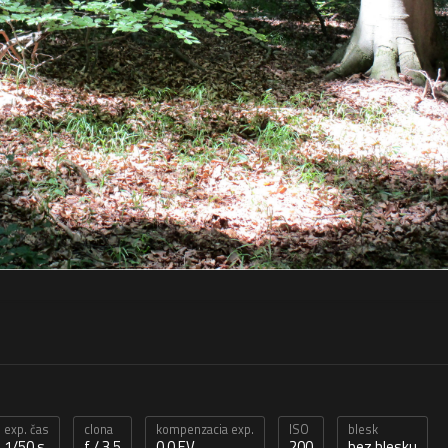
exp. čas
clona
kompenzacia exp.
ISO
blesk
1/50 s
f / 3,5
0,0 EV
200
bez blesku