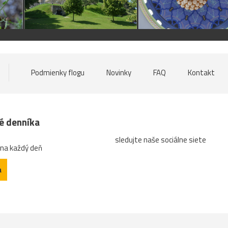
Podmienky flogu
Novinky
FAQ
Kontakt
né denníka
sledujte naše sociálne siete
 na každý deň
a