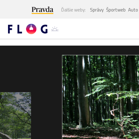
Ďalšie weby:
Správy
Športweb
Auto