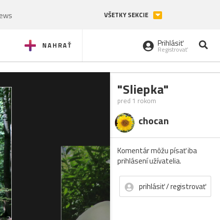
News
VŠETKY SEKCIE
Prihlásiť
NAHRAŤ
Registrovať
"Sliepka"
pred 1 rokom
chocan
Komentár môžu písať iba
prihlásení užívatelia.
prihlásiť / registrovať