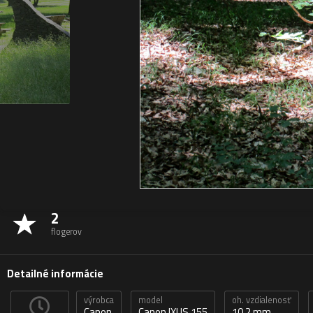
2
flogerov
Detailné informácie
výrobca
model
oh. vzdialenosť
Canon
Canon IXUS 155
10,2 mm