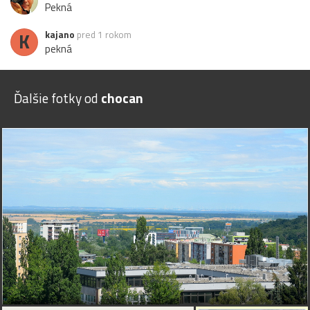
Pekná
K
kajano
pred 1 rokom
pekná
Ďalšie fotky od
chocan