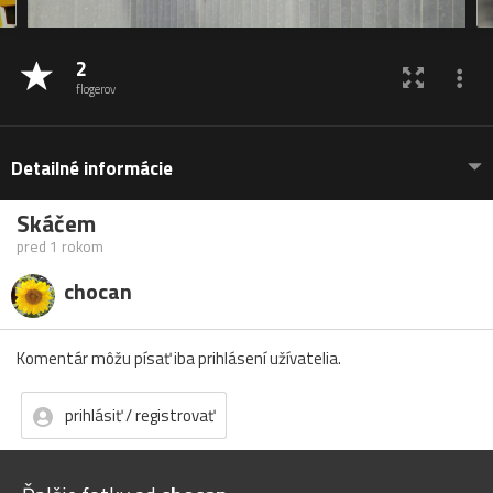
2
flogerov
Detailné informácie
Skáčem
pred 1 rokom
chocan
Komentár môžu písať iba prihlásení užívatelia.
prihlásiť / registrovať