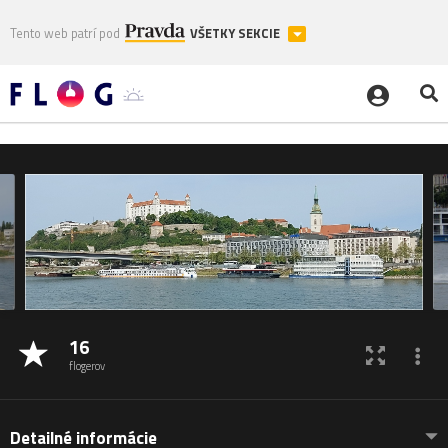
Tento web patrí pod
VŠETKY SEKCIE
16
flogerov
Detailné informácie