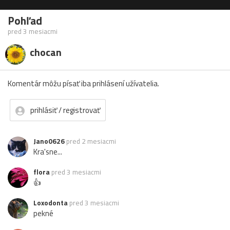
Pohľad
pred 3 mesiacmi
chocan
Komentár môžu písať iba prihlásení užívatelia.
prihlásiť / registrovať
Jano0626
pred 2 mesiacmi
Kra'sne...
flora
pred 3 mesiacmi
👍
Loxodonta
pred 3 mesiacmi
pekné