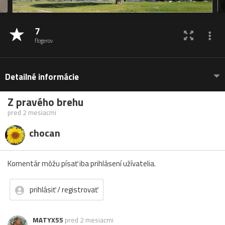
7
flogerov
Detailné informácie
Z pravého brehu
pred 2 mesiacmi
chocan
Komentár môžu písať iba prihlásení užívatelia.
prihlásiť / registrovať
MATYX55
pred 2 mesiacmi