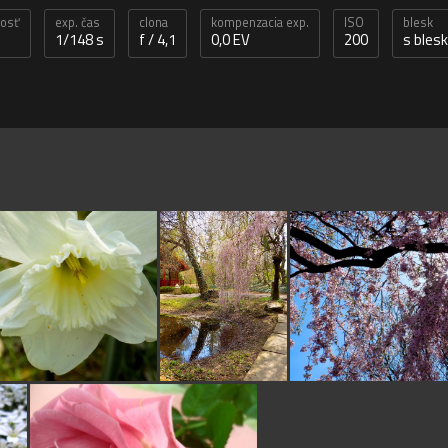
nosť
exp. čas
clona
kompenzacia exp.
ISO
blesk
1/148 s
f / 4,1
0,0 EV
200
s bles