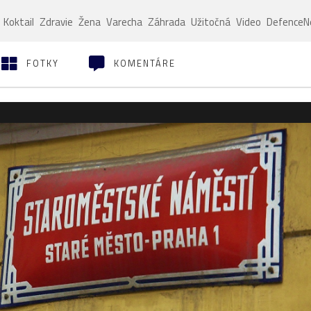
Koktail
Zdravie
Žena
Varecha
Záhrada
Užitočná
Video
Defence
FOTKY
KOMENTÁRE