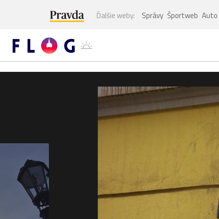
Ďalšie weby:
Správy
Športweb
Auto