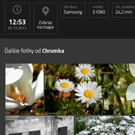
výrobca
model
oh. vzdiale
Samsung
S1060
24,2 mm
12:53
Zobraz
na mape
20.12.2013
Ďalšie fotky od
Chrumka