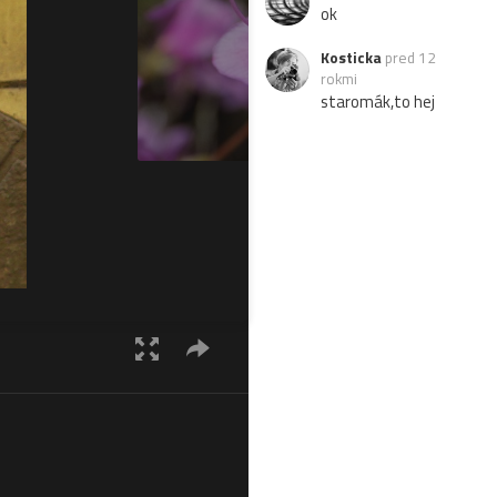
ok
Kosticka
pred 12
rokmi
staromák,to hej