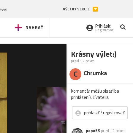
News
VŠETKY SEKCIE
Prihlásiť
NAHRAŤ
Registrovať
Krásny výlet:)
pred 12 rokmi
C
Chrumka
Komentár môžu písať iba
prihlásení užívatelia.
prihlásiť / registrovať
pepo55
pred 12 rokmi