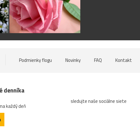
Podmienky flogu
Novinky
FAQ
Kontakt
né denníka
sledujte naše sociálne siete
 na každý deň
a