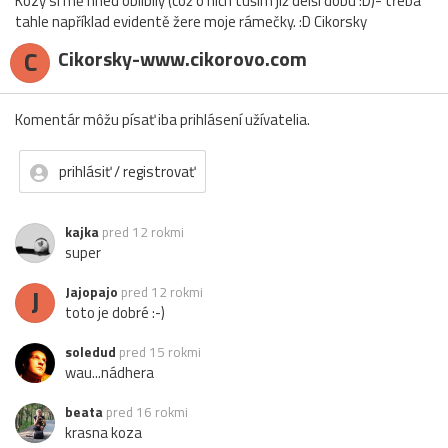
Kozy si mě hned oblíbily (což o nich tuším již delší dobu :D)- třeba
tahle například evidentě žere moje rámečky. :D Cikorsky
C
Cikorsky-www.cikorovo.com
Komentár môžu písať iba prihlásení užívatelia.
prihlásiť / registrovať
kajka
pred 12 rokmi
super
J
Jajopajo
pred 12 rokmi
toto je dobré :-)
soledud
pred 15 rokmi
wau...nádhera
beata
pred 16 rokmi
krasna koza