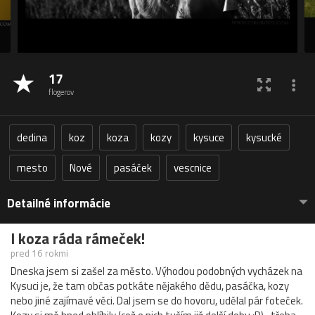
17
flogerov
dedina
koz
koza
kozy
kysuce
kysucké
mesto
Nové
pasáček
vescnice
Detailné informácie
I koza ráda rámeček!
pred 16 rokmi
Dneska jsem si zašel za město. Výhodou podobných vycházek na
Kysuci je, že tam občas potkáte nějakého dědu, pasáčka, kozy
nebo jiné zajímavé věci. Dal jsem se do hovoru, udělal pár foteček.