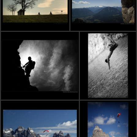
neni koza ako koza :)
Barabea
pred 16 rokmi
Kozenka zlatá,nezlíž ten rámeček ...