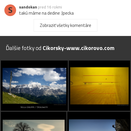
S
sandokan
pred 16 rokmi
takú máme na dedine :)pecka
Damus
pred 16 rokmi
Zobraziť všetky komentáre
Tak to je unikátna BW! Ešte aj s reportážnym duchom
trinitta
pred 16 rokmi
Ďalšie fotky od
Cikorsky-www.cikorovo.com
:-))))
S
skotty
pred 16 rokmi
vtipne...
Dumbierik
pred 16 rokmi
:)
Jarki217
pred 16 rokmi
zaujímavé foto..
B
branco
pred 16 rokmi
:-), super, paci 5*
cigansky
pred 16 rokmi