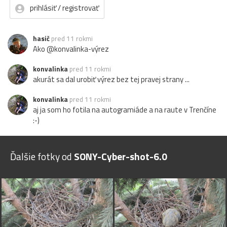
prihlásiť / registrovať
hasič
pred 11 rokmi
Ako @konvalinka-výrez
konvalinka
pred 11 rokmi
akurát sa dal urobiť výrez bez tej pravej strany ...
konvalinka
pred 11 rokmi
aj ja som ho fotila na autogramiáde a na raute v Trenčíne
:-)
Ďalšie fotky od
SONY-Cyber-shot-6.0