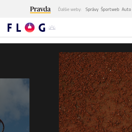
Ďalšie weby:
Správy
Športweb
Auto