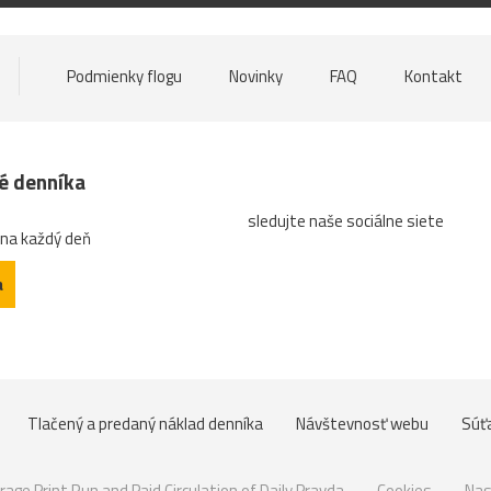
Podmienky flogu
Novinky
FAQ
Kontakt
né denníka
sledujte naše sociálne siete
 na každý deň
a
Tlačený a predaný náklad denníka
Návštevnosť webu
Súť
rage Print Run and Paid Circulation of Daily Pravda
Cookies
Nas