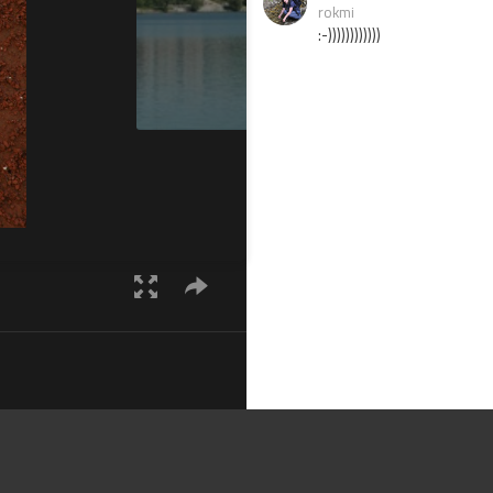
rokmi
:-))))))))))))