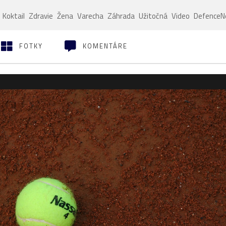
Koktail
Zdravie
Žena
Varecha
Záhrada
Užitočná
Video
Defence
FOTKY
KOMENTÁRE