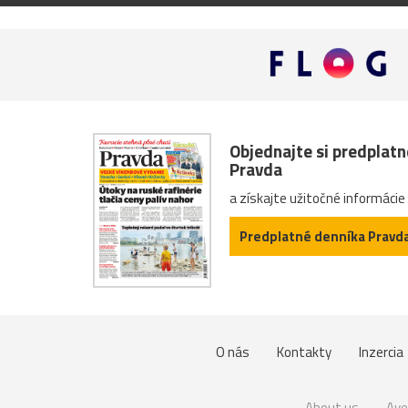
Objednajte si predplat
Pravda
a získajte užitočné informácie
Predplatné denníka Pravd
O nás
Kontakty
Inzercia
About us
Ave