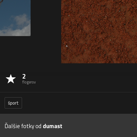
2
flogerov
šport
Ďalšie fotky od
dumast