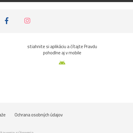
stiahnite si aplikáciu a čítajte Pravdu
pohodlne aj v mobile
aže
Ochrana osobných údajov
tavenie súkromia