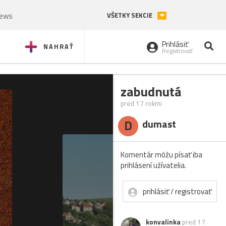
News
VŠETKY SEKCIE
Prihlásiť
NAHRAŤ
Registrovať
zabudnutá
pred 17 rokmi
D
dumast
Komentár môžu písať iba
prihlásení užívatelia.
prihlásiť / registrovať
konvalinka
pred 17