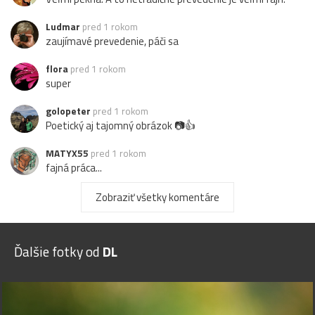
Ludmar
pred 1 rokom
zaujímavé prevedenie, páči sa
flora
pred 1 rokom
super
golopeter
pred 1 rokom
Poetický aj tajomný obrázok 📷👍
MATYX55
pred 1 rokom
fajná práca...
K
kajano
pred 1 rokom
Zobraziť všetky komentáre
veľmi pekná
I
Ivana-S
pred 1 rokom
Ďalšie fotky od
DL
krása