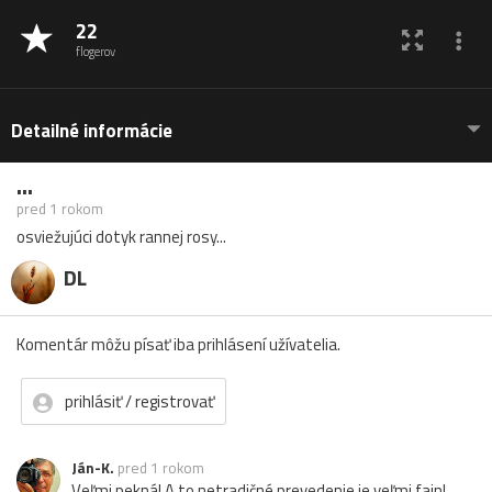
22
flogerov
Detailné informácie
...
pred 1 rokom
osviežujúci dotyk rannej rosy...
DL
Komentár môžu písať iba prihlásení užívatelia.
prihlásiť / registrovať
Ján-K.
pred 1 rokom
Veľmi pekná! A to netradičné prevedenie je veľmi fajn!