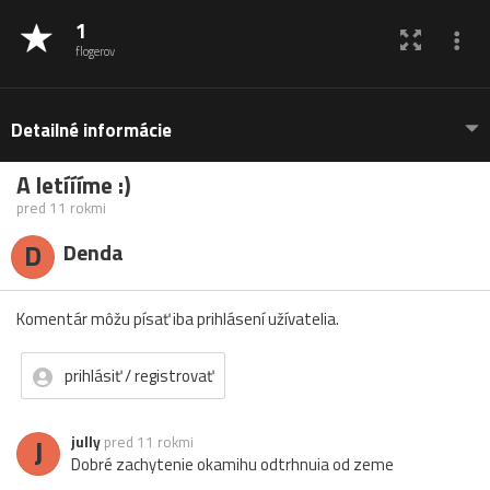
1
flogerov
Detailné informácie
A letíííme :)
pred 11 rokmi
D
Denda
Komentár môžu písať iba prihlásení užívatelia.
prihlásiť / registrovať
J
jully
pred 11 rokmi
Dobré zachytenie okamihu odtrhnuia od zeme