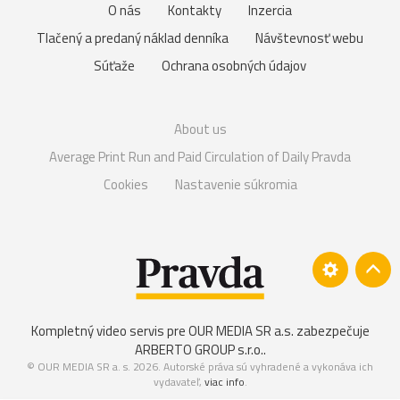
O nás
Kontakty
Inzercia
Tlačený a predaný náklad denníka
Návštevnosť webu
Súťaže
Ochrana osobných údajov
About us
Average Print Run and Paid Circulation of Daily Pravda
Cookies
Nastavenie súkromia
Kompletný video servis pre OUR MEDIA SR a.s. zabezpečuje
ARBERTO GROUP s.r.o.
.
© OUR MEDIA SR a. s. 2026. Autorské práva sú vyhradené a vykonáva ich
vydavateľ,
viac info
.