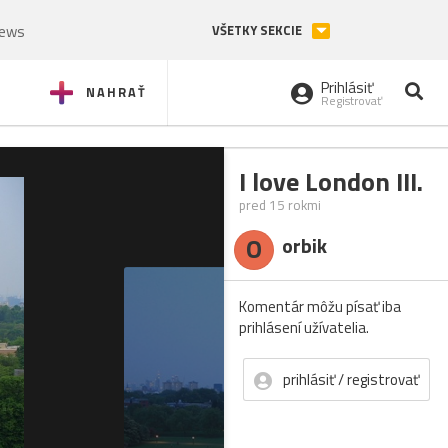
News
VŠETKY SEKCIE
Prihlásiť
NAHRAŤ
Registrovať
I love London III.
pred 15 rokmi
O
orbik
Komentár môžu písať iba
prihlásení užívatelia.
prihlásiť / registrovať