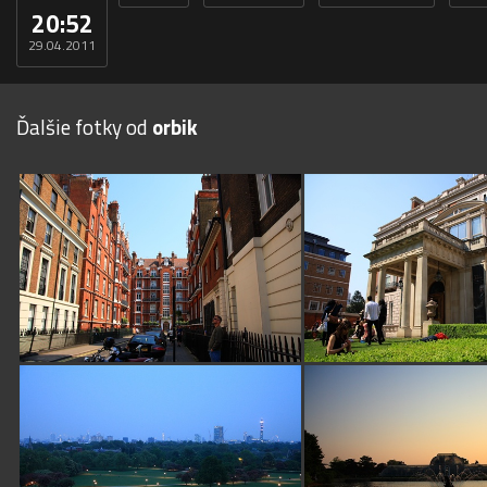
20:52
29.04.2011
Ďalšie fotky od
orbik