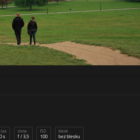
 čas
clona
ISO
blesk
0 s
f / 3,5
100
bez blesku