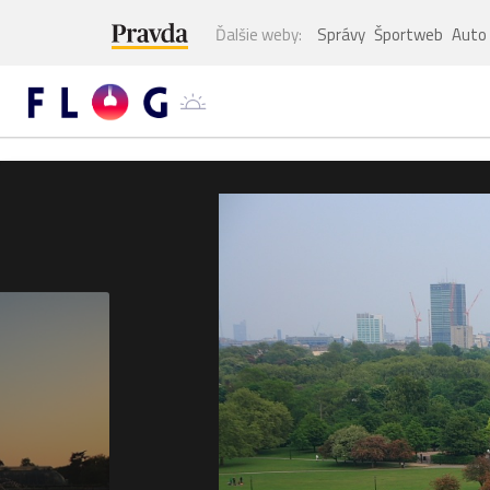
Ďalšie weby:
Správy
Športweb
Auto