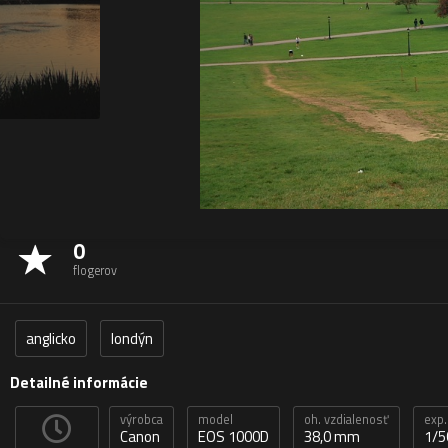
0
flogerov
anglicko
londýn
Detailné informácie
výrobca
model
oh. vzdialenosť
exp.
Canon
EOS 1000D
38,0 mm
1/5