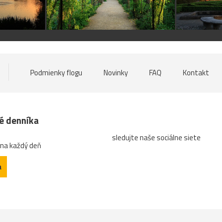
Podmienky flogu
Novinky
FAQ
Kontakt
né denníka
sledujte naše sociálne siete
 na každý deň
a