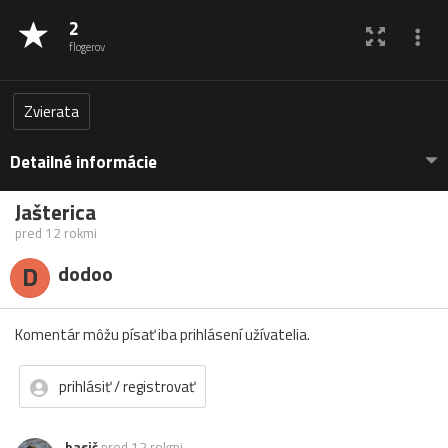
2
flogerov
Zvierata
Detailné informácie
Jašterica
pred 12 rokmi
D
dodoo
Komentár môžu písať iba prihlásení užívatelia.
prihlásiť / registrovať
hasič
pred 12 rokmi