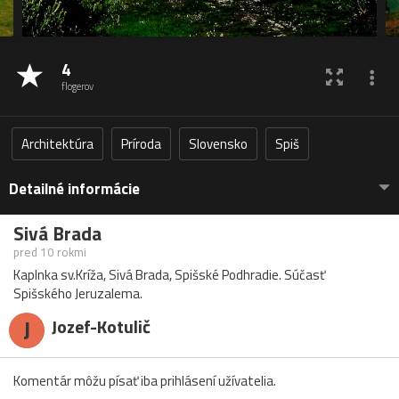
4
flogerov
Architektúra
Príroda
Slovensko
Spiš
Detailné informácie
Sivá Brada
pred 10 rokmi
Kaplnka sv.Kríža, Sivá Brada, Spišské Podhradie. Súčasť
Spišského Jeruzalema.
J
Jozef-Kotulič
Komentár môžu písať iba prihlásení užívatelia.