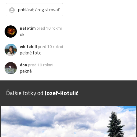
prihlásiť / registrovať
nefotim
pred 10 rokmi
ok
whitehill
pred 10 rokmi
pekné foto
don
pred 10 rokmi
pekné
Ďalšie fotky od
Jozef-Kotulič