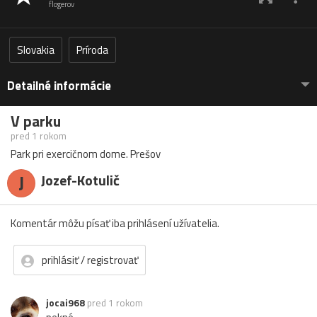
flogerov
Slovakia
Príroda
Detailné informácie
V parku
pred 1 rokom
Park pri exercičnom dome. Prešov
J
Jozef-Kotulič
Komentár môžu písať iba prihlásení užívatelia.
prihlásiť / registrovať
jocai968
pred 1 rokom