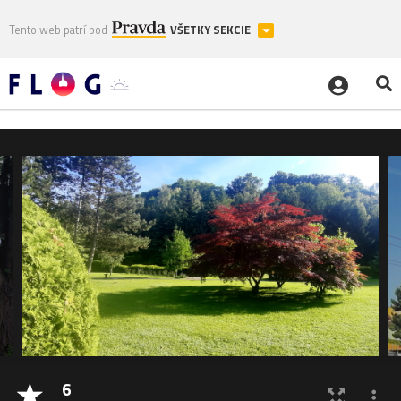
Tento web patrí pod
VŠETKY SEKCIE
6