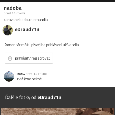
nadoba
pred 14 rokmi
caravane bedouine mahdia
eDraud713
Komentár môžu písať iba prihlásení užívatelia.
prihlásiť / registrovať
RasG
pred 14 rokmi
zvláštne pekné
Ďalšie fotky od
eDraud713