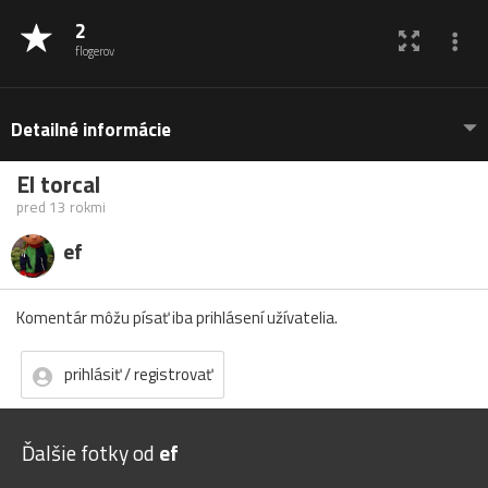
2
flogerov
Detailné informácie
El torcal
pred 13 rokmi
ef
Komentár môžu písať iba prihlásení užívatelia.
prihlásiť / registrovať
Ďalšie fotky od
ef