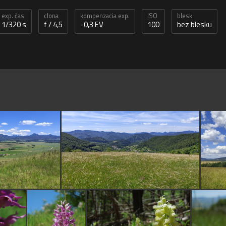
exp. čas
clona
kompenzacia exp.
ISO
blesk
1/320 s
f / 4,5
-0,3 EV
100
bez blesku