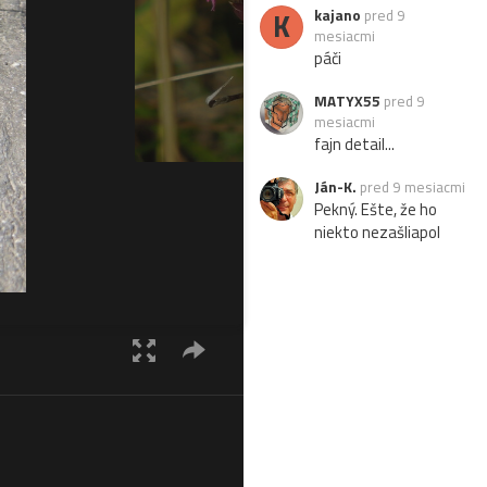
K
kajano
pred 9
mesiacmi
páči
MATYX55
pred 9
mesiacmi
fajn detail...
Ján-K.
pred 9 mesiacmi
Pekný. Ešte, že ho
niekto nezašliapol