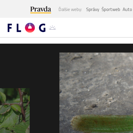
Ďalšie weby:
Správy
Športweb
Auto