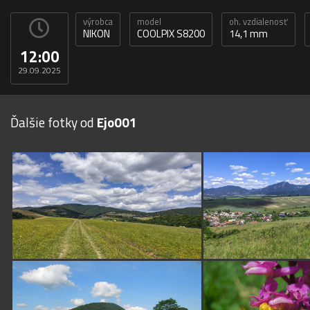
výrobca
model
oh. vzdialenosť
NIKON
COOLPIX S8200
14,1 mm
12:00
29.09.2025
Ďalšie fotky od
Ejo001