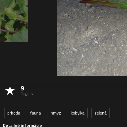
9
flogerov
príroda
fauna
hmyz
kobylka
zelená
Detailné informácie