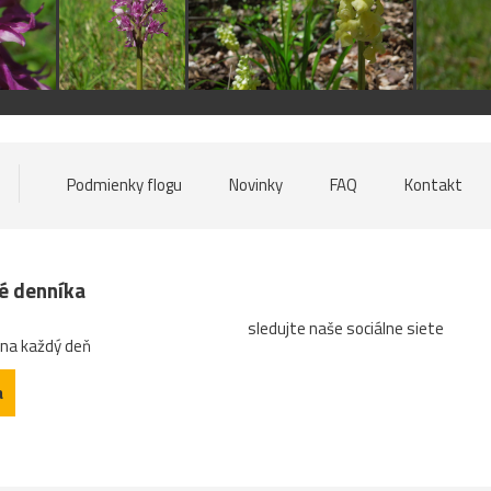
Podmienky flogu
Novinky
FAQ
Kontakt
né denníka
sledujte naše sociálne siete
 na každý deň
a