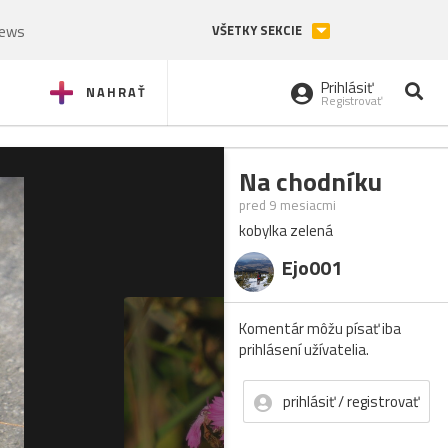
News
VŠETKY SEKCIE
Prihlásiť
NAHRAŤ
Registrovať
Na chodníku
pred 9 mesiacmi
kobylka zelená
Ejo001
Komentár môžu písať iba
prihlásení užívatelia.
prihlásiť / registrovať