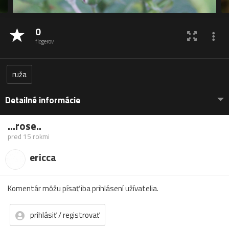
0
flogerov
ruža
Detailné informácie
...rose..
pred 15 rokmi
ericca
Komentár môžu písať iba prihlásení užívatelia.
prihlásiť / registrovať