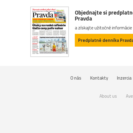
Objednajte si predplat
Pravda
a získajte užitočné informácie
Predplatné denníka Pravd
O nás
Kontakty
Inzercia
About us
Ave