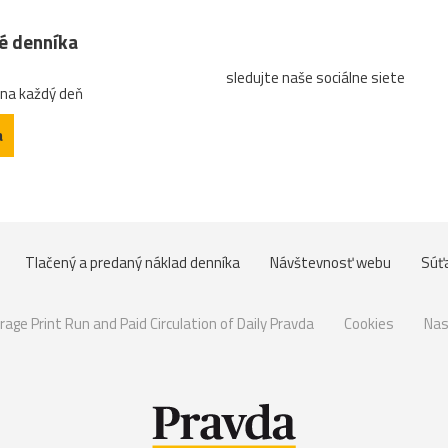
né denníka
sledujte naše sociálne siete
 na každý deň
a
Tlačený a predaný náklad denníka
Návštevnosť webu
Súť
rage Print Run and Paid Circulation of Daily Pravda
Cookies
Nas