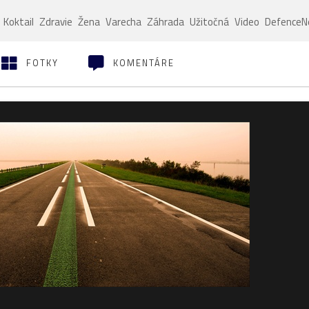
Koktail
Zdravie
Žena
Varecha
Záhrada
Užitočná
Video
Defence
FOTKY
KOMENTÁRE