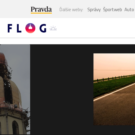
Ďalšie weby:
Správy
Športweb
Auto