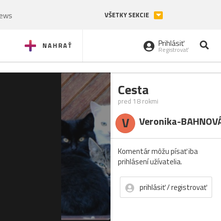
News
VŠETKY SEKCIE
Prihlásiť
NAHRAŤ
Registrovať
Cesta
pred 18 rokmi
V
Veronika-BAHNOV
Komentár môžu písať iba
prihlásení užívatelia.
prihlásiť / registrovať