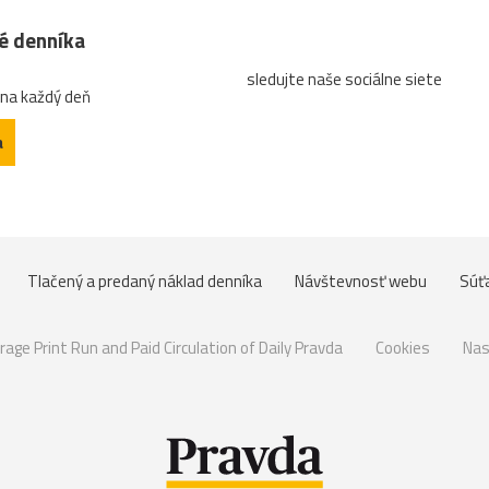
né denníka
sledujte naše sociálne siete
 na každý deň
a
Tlačený a predaný náklad denníka
Návštevnosť webu
Súť
rage Print Run and Paid Circulation of Daily Pravda
Cookies
Nas