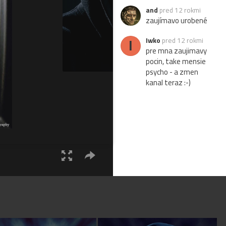
and
pred 12 rokmi
zaujímavo urobené
I
Iwko
pred 12 rokmi
pre mna zaujimavy
pocin, take mensie
psycho - a zmen
kanal teraz :-)