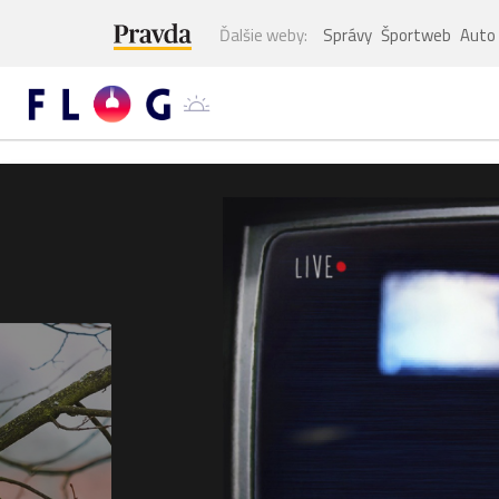
Ďalšie weby:
Správy
Športweb
Auto