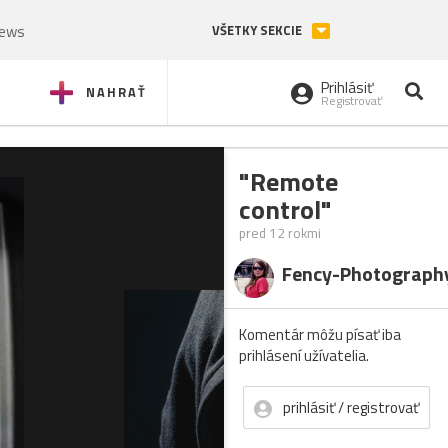
News
VŠETKY SEKCIE
Prihlásiť
NAHRAŤ
Registrovať
"Remote
control"
pred 12 rokmi
Fency-Photograph
Komentár môžu písať iba
prihlásení užívatelia.
prihlásiť / registrovať