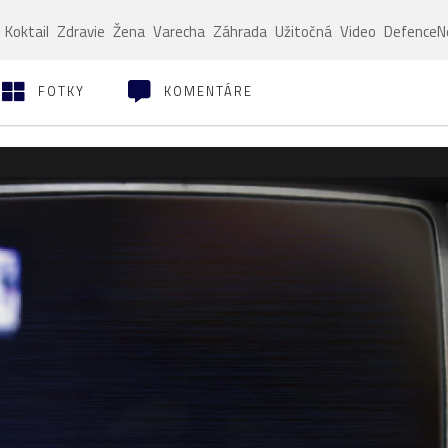
Koktail
Zdravie
Žena
Varecha
Záhrada
Užitočná
Video
Defence
FOTKY
KOMENTÁRE