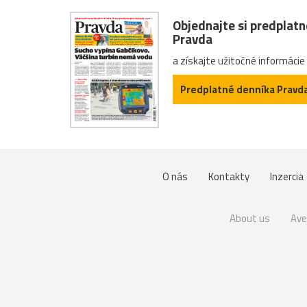
Objednajte si predplat
Pravda
a získajte užitočné informácie
Predplatné denníka Pravd
O nás
Kontakty
Inzercia
About us
Ave