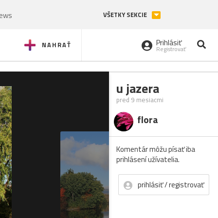
News
VŠETKY SEKCIE
Prihlásiť
NAHRAŤ
Registrovať
u jazera
pred 9 mesiacmi
flora
Komentár môžu písať iba
prihlásení užívatelia.
prihlásiť / registrovať