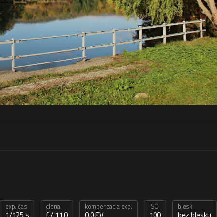
exp. čas
clona
kompenzacia exp.
ISO
blesk
1/125 s
f / 11,0
0,0 EV
100
bez blesku