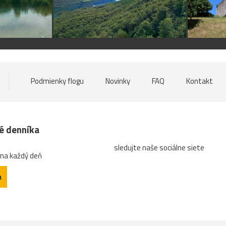
Podmienky flogu
Novinky
FAQ
Kontakt
né denníka
sledujte naše sociálne siete
 na každý deň
a