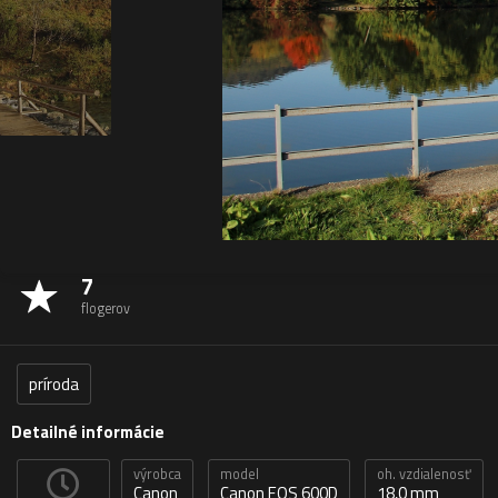
7
flogerov
príroda
Detailné informácie
výrobca
model
oh. vzdialenosť
Canon
Canon EOS 600D
18,0 mm