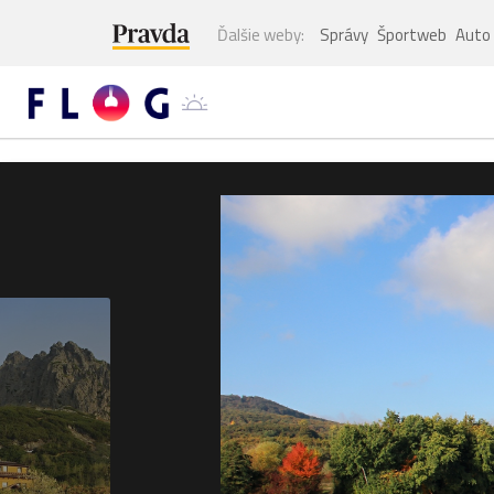
Ďalšie weby:
Správy
Športweb
Auto