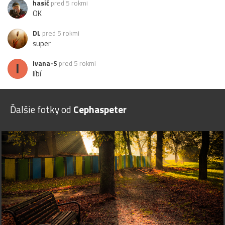
hasič
pred 5 rokmi
OK
DL
pred 5 rokmi
super
I
Ivana-S
pred 5 rokmi
líbí
Ďalšie fotky od
Cephaspeter