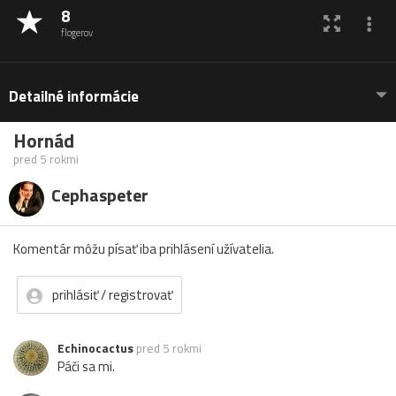
8
flogerov
Detailné informácie
Hornád
pred 5 rokmi
Cephaspeter
Komentár môžu písať iba prihlásení užívatelia.
prihlásiť / registrovať
Echinocactus
pred 5 rokmi
Páči sa mi.