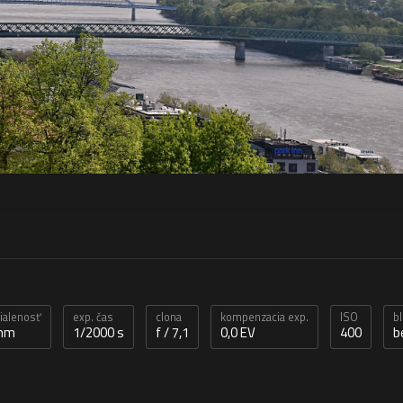
dialenosť
exp. čas
clona
kompenzacia exp.
ISO
b
 mm
1/2000 s
f / 7,1
0,0 EV
400
b