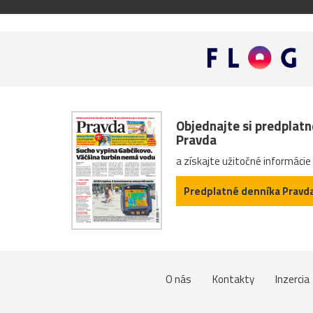
Objednajte si predplat
Pravda
a získajte užitočné informácie
Predplatné denníka Pravd
O nás
Kontakty
Inzercia