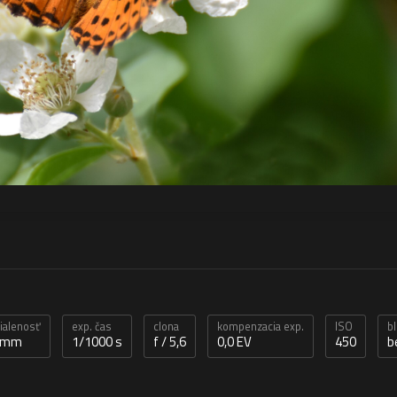
dialenosť
exp. čas
clona
kompenzacia exp.
ISO
b
0 mm
1/1000 s
f / 5,6
0,0 EV
450
b