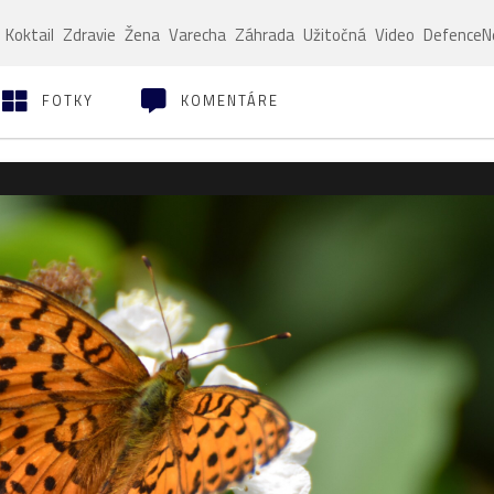
Koktail
Zdravie
Žena
Varecha
Záhrada
Užitočná
Video
Defence
FOTKY
KOMENTÁRE