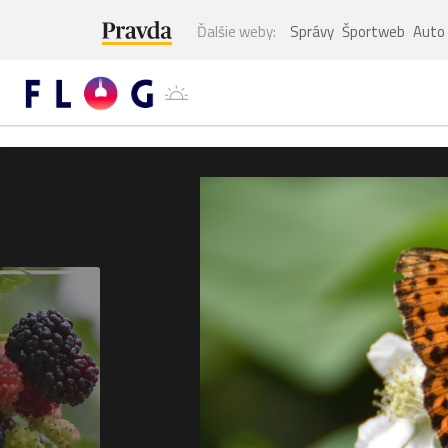
Ďalšie weby:
Správy
Športweb
Auto