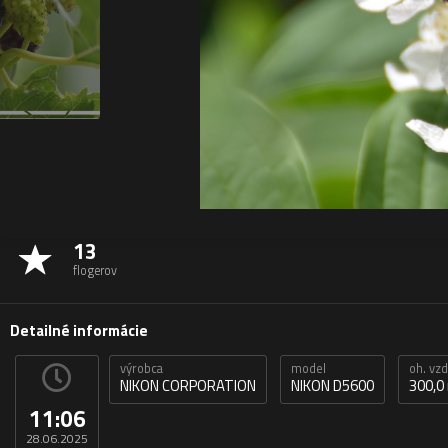
13
flogerov
Detailné informácie
výrobca
model
oh. vz
NIKON CORPORATION
NIKON D5600
300,
11:06
28.06.2025