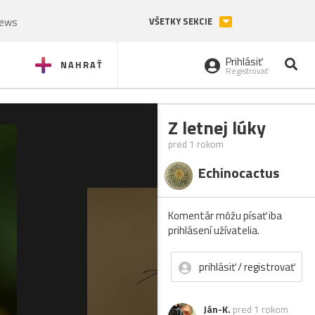
News
VŠETKY SEKCIE
Prihlásiť
NAHRAŤ
Registrovať
Z letnej lúky
pred 1 rokom
Echinocactus
Komentár môžu písať iba
prihlásení užívatelia.
prihlásiť / registrovať
Ján-K.
pred 1 rokom