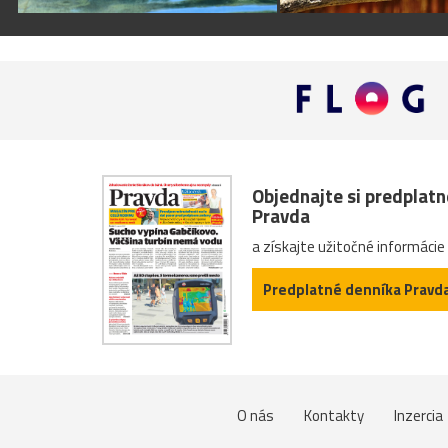
Objednajte si predplat
Pravda
a získajte užitočné informácie
Predplatné denníka Pravd
O nás
Kontakty
Inzercia