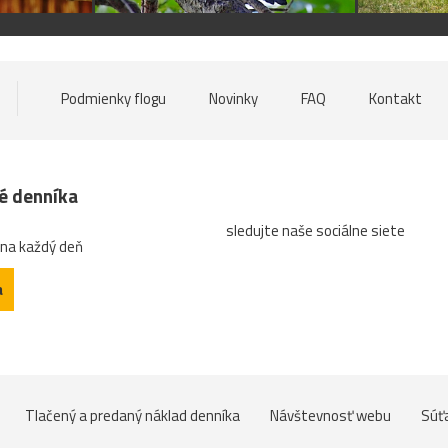
Podmienky flogu
Novinky
FAQ
Kontakt
né denníka
sledujte naše sociálne siete
 na každý deň
a
Tlačený a predaný náklad denníka
Návštevnosť webu
Súť