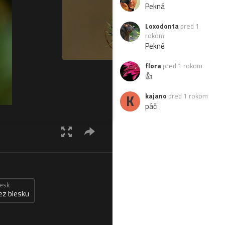
Pekná
Loxodonta
pred 1
rokom
Pekné
flora
pred 1 rokom
👍
K
kajano
pred 1 rokom
páči
lesk
ez blesku