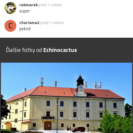
rekmarek
pred 1 rokom
super
C
charisma2
pred 1 rokom
pekné
Ďalšie fotky od
Echinocactus