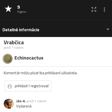
9
flogerov
Detailné informácie
Vrabčica
pred 1 rokom
Echinocactus
Komentár môžu písať iba prihlásení užívatelia.
prihlásiť / registrovať
Ján-K.
pred 1 rokom
Vydarená