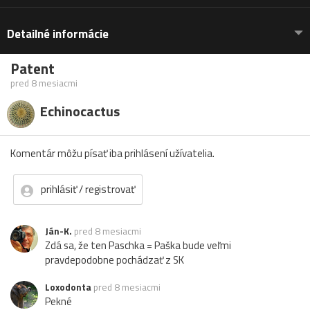
Detailné informácie
Patent
pred 8 mesiacmi
Echinocactus
Komentár môžu písať iba prihlásení užívatelia.
prihlásiť / registrovať
Ján-K.
pred 8 mesiacmi
Zdá sa, že ten Paschka = Paška bude veľmi
pravdepodobne pochádzať z SK
Loxodonta
pred 8 mesiacmi
Pekné