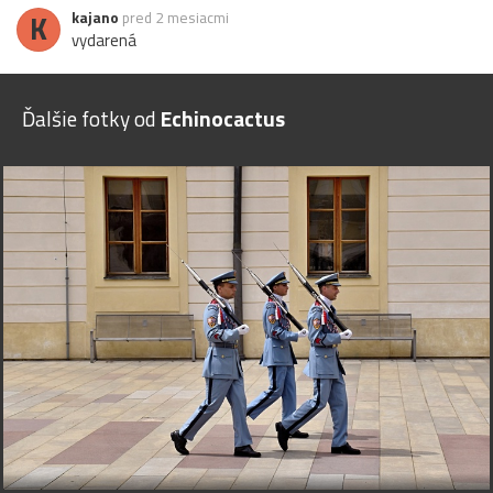
K
kajano
pred 2 mesiacmi
vydarená
Ďalšie fotky od
Echinocactus