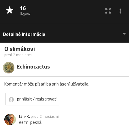
16
flogerov
Detailné informácie
O slimákovi
pred 2 mesiacmi
Echinocactus
Komentár môžu písať iba prihlásení užívatelia.
prihlásiť / registrovať
Ján-K.
pred 2 mesiacmi
Veľmi pekná