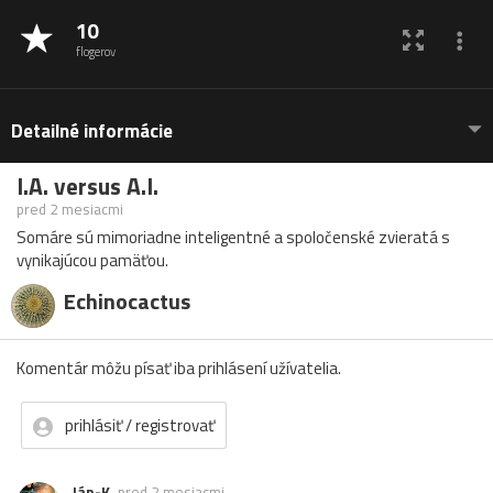
10
flogerov
Detailné informácie
I.A. versus A.I.
pred 2 mesiacmi
Somáre sú mimoriadne inteligentné a spoločenské zvieratá s
vynikajúcou pamäťou.
Echinocactus
Komentár môžu písať iba prihlásení užívatelia.
prihlásiť / registrovať
Ján-K.
pred 2 mesiacmi