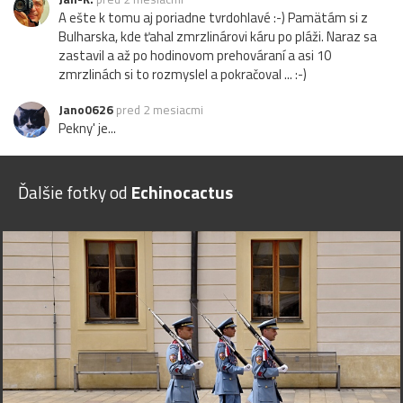
A ešte k tomu aj poriadne tvrdohlavé :-) Pamätám si z
Bulharska, kde ťahal zmrzlinárovi káru po pláži. Naraz sa
zastavil a až po hodinovom prehováraní a asi 10
zmrzlinách si to rozmyslel a pokračoval ... :-)
Jano0626
pred 2 mesiacmi
Pekny' je...
Ďalšie fotky od
Echinocactus