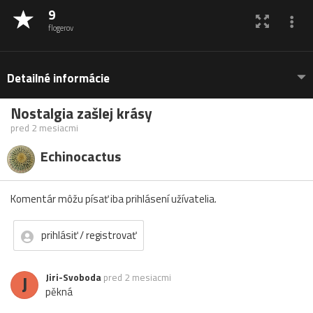
9
flogerov
Detailné informácie
Nostalgia zašlej krásy
pred 2 mesiacmi
Echinocactus
Komentár môžu písať iba prihlásení užívatelia.
prihlásiť / registrovať
J
Jiri-Svoboda
pred 2 mesiacmi
pěkná