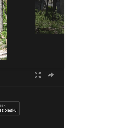
lesk
ez blesku