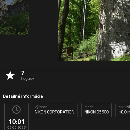
7
flogerov
Detailné informácie
výrobca
model
oh. vz
NIKON CORPORATION
NIKON D5600
18,0
10:01
02.05.2026