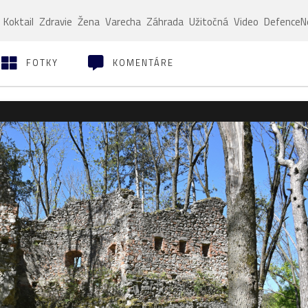
Koktail
Zdravie
Žena
Varecha
Záhrada
Užitočná
Video
Defence
FOTKY
KOMENTÁRE