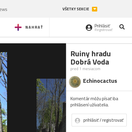
News
VŠETKY SEKCIE
Prihlásiť
NAHRAŤ
Registrovať
Ruiny hradu
Dobrá Voda
pred 1 mesiacom
Echinocactus
Komentár môžu písať iba
prihlásení užívatelia.
prihlásiť / registrovať