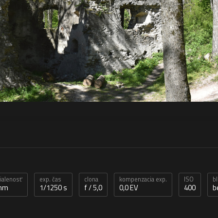
dialenosť
exp. čas
clona
kompenzacia exp.
ISO
b
 mm
1/1250 s
f / 5,0
0,0 EV
400
b