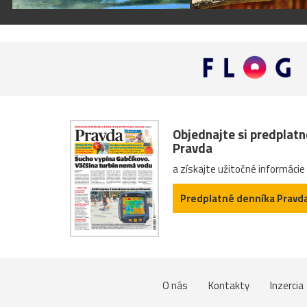
Objednajte si predplat
Pravda
a získajte užitočné informácie
Predplatné denníka Pravd
O nás
Kontakty
Inzercia