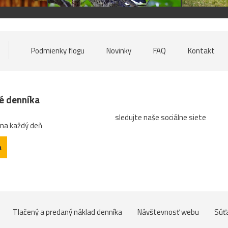
Podmienky flogu
Novinky
FAQ
Kontakt
né denníka
sledujte naše sociálne siete
 na každý deň
a
Tlačený a predaný náklad denníka
Návštevnosť webu
Súť