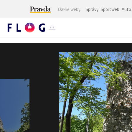
Ďalšie weby:
Správy
Športweb
Auto