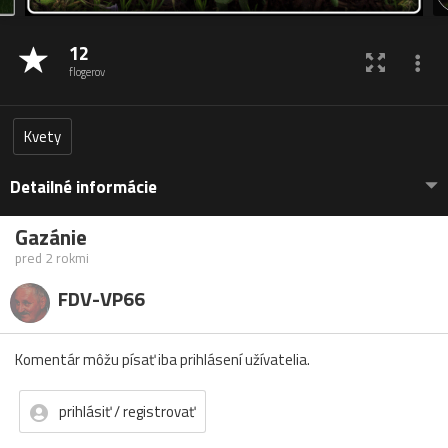
12
flogerov
Kvety
Detailné informácie
Gazánie
pred 2 rokmi
FDV-VP66
Komentár môžu písať iba prihlásení užívatelia.
prihlásiť / registrovať