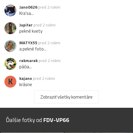
Jano0626
pred 2 rokmi
Kra'sa...
Jupiter
pred 2 rokmi
pekné kvety
MATYX55
pred 2 rokmi
a pekné foto...
rekmarek
pred 2 rokmi
páčia...
K
kajano
pred 2 rokmi
krásne
pepo55
pred 2 rokmi
Zobraziť všetky komentáre
Super
Ďalšie fotky od
FDV-VP66