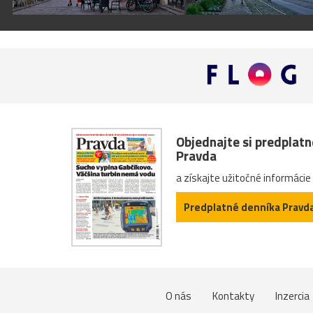
Objednajte si predplat
Pravda
a získajte užitočné informácie
Predplatné denníka Pravd
O nás
Kontakty
Inzercia