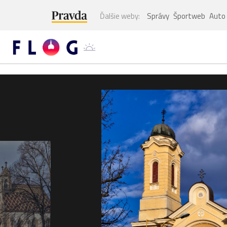
Ďalšie weby:
Správy
Športweb
Auto