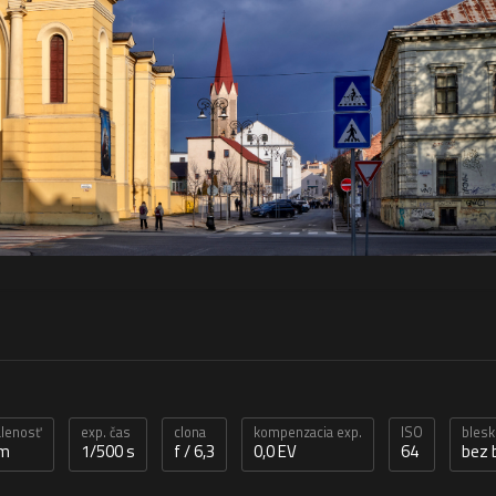
alenosť
exp. čas
clona
kompenzacia exp.
ISO
blesk
mm
1/500 s
f / 6,3
0,0 EV
64
bez 