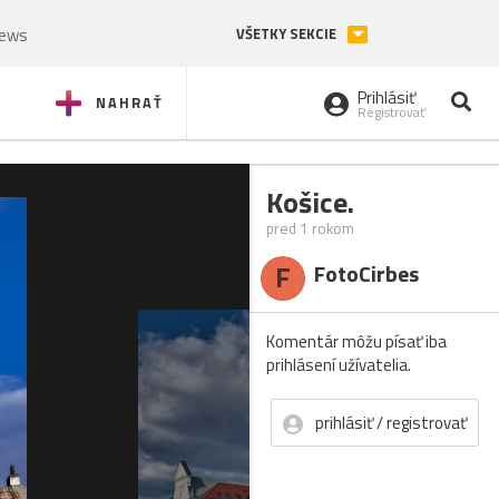
News
VŠETKY SEKCIE
Prihlásiť
NAHRAŤ
Registrovať
Košice.
pred 1 rokom
F
FotoCirbes
Komentár môžu písať iba
prihlásení užívatelia.
prihlásiť / registrovať