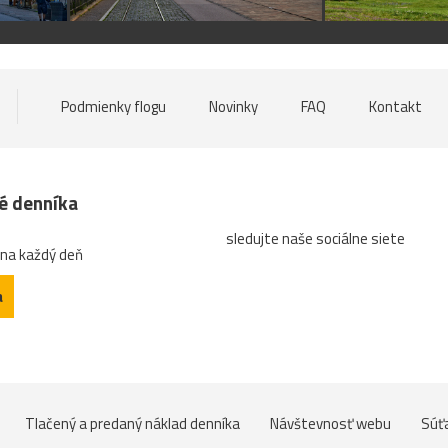
Podmienky flogu
Novinky
FAQ
Kontakt
né denníka
sledujte naše sociálne siete
 na každý deň
a
Tlačený a predaný náklad denníka
Návštevnosť webu
Súť