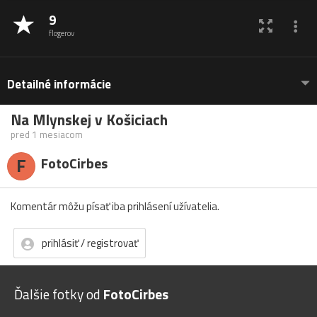
9
flogerov
Detailné informácie
Na Mlynskej v Košiciach
pred 1 mesiacom
F
FotoCirbes
Komentár môžu písať iba prihlásení užívatelia.
prihlásiť / registrovať
Ďalšie fotky od
FotoCirbes