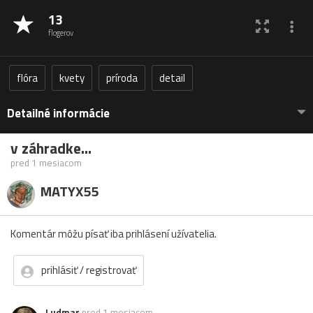
13
flogerov
flóra
kvety
príroda
detail
Detailné informácie
v záhradke...
pred 1 mesiacom
MATYX55
Komentár môžu písať iba prihlásení užívatelia.
prihlásiť / registrovať
Ludmar
pred 1 mesiacom