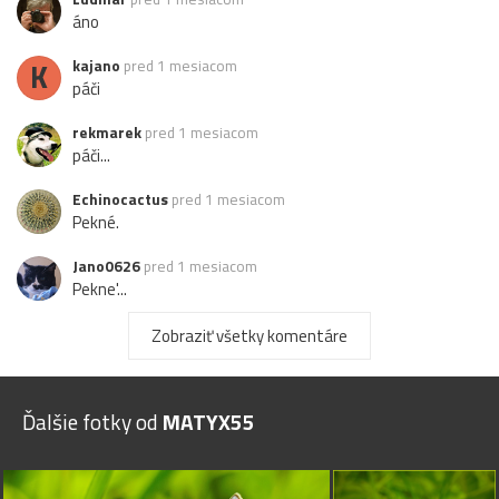
áno
K
kajano
pred 1 mesiacom
páči
rekmarek
pred 1 mesiacom
páči...
Echinocactus
pred 1 mesiacom
Pekné.
Jano0626
pred 1 mesiacom
Pekne'...
Zobraziť všetky komentáre
Ďalšie fotky od
MATYX55