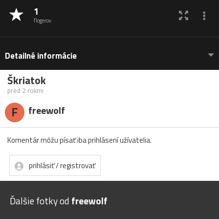
1
flogerov
Detailné informácie
Škriatok
pred 2 rokmi
F
freewolf
Komentár môžu písať iba prihlásení užívatelia.
prihlásiť / registrovať
Ďalšie fotky od
freewolf