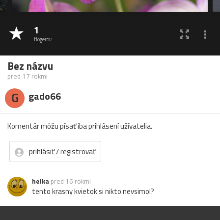
1
flogerov
Bez názvu
pred 17 rokmi
G
gado66
Komentár môžu písať iba prihlásení užívatelia.
prihlásiť / registrovať
helka
pred 16 rokmi
tento krasny kvietok si nikto nevsimol?