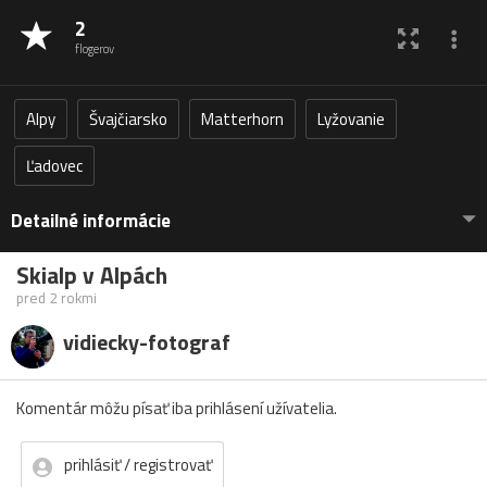
2
flogerov
Alpy
Švajčiarsko
Matterhorn
Lyžovanie
Ľadovec
Detailné informácie
Skialp v Alpách
pred 2 rokmi
vidiecky-fotograf
Komentár môžu písať iba prihlásení užívatelia.
prihlásiť / registrovať