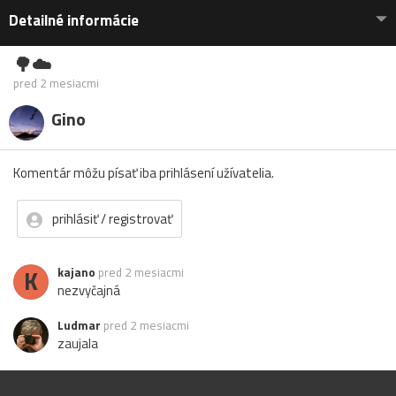
Detailné informácie
🌳☁️
pred 2 mesiacmi
Gino
Komentár môžu písať iba prihlásení užívatelia.
prihlásiť / registrovať
K
kajano
pred 2 mesiacmi
nezvyčajná
Ludmar
pred 2 mesiacmi
zaujala