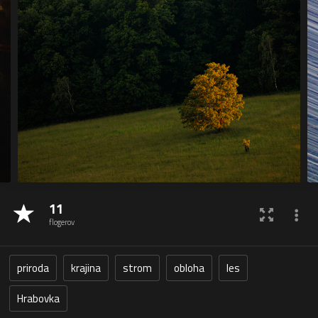
11
flogerov
priroda
krajina
strom
obloha
les
Hrabovka