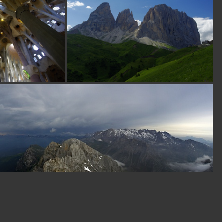
a aké sú cenové
relácie za ubytovne ....
či iné rady na cestu
...Za každú info som
vďačný... podľa toho
by som sa nabalil,
prípadne pripravil ...
moja adr. je:
ppapp@orava.sk ....
ďakujem .... s úctou
PPP
S
SJ
pred 16 rokmi
pekne