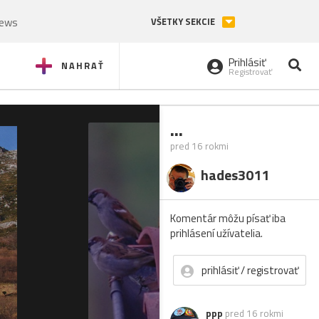
News
VŠETKY SEKCIE
Prihlásiť
NAHRAŤ
Registrovať
...
pred 16 rokmi
hades3011
Komentár môžu písať iba
prihlásení užívatelia.
prihlásiť / registrovať
ppp
pred 16 rokmi