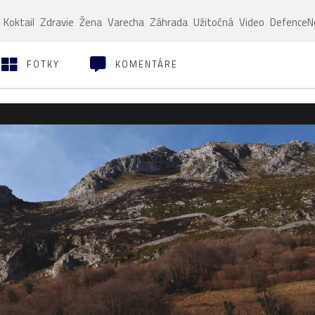
Koktail
Zdravie
Žena
Varecha
Záhrada
Užitočná
Video
Defence
FOTKY
KOMENTÁRE