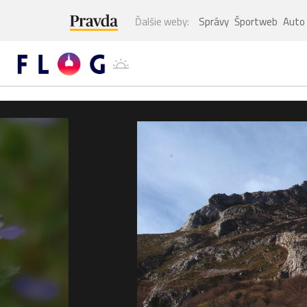
Ďalšie weby:
Správy
Športweb
Auto