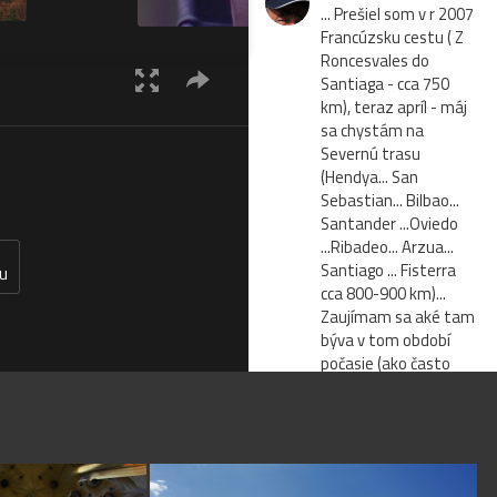
... Prešiel som v r 2007
Francúzsku cestu ( Z
Roncesvales do
Santiaga - cca 750
km), teraz apríl - máj
sa chystám na
Severnú trasu
(Hendya... San
Sebastian... Bilbao...
Santander ...Oviedo
...Ribadeo... Arzua...
Santiago ... Fisterra
ku
cca 800-900 km)...
Zaujímam sa aké tam
býva v tom období
počasie (ako často
prší ,, cca teploty... a
hlavne ako je to s
ubytovňami - či je ich
dosť, či sú husto, či
riedko, či bývajú plné...