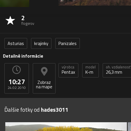
2
flogerov
Asturias
krajinky
Panizales
Detailné informácie
výrobca
model
oh. vzdialenosť
Pentax
K-m
26,3 mm
10:27
Zobraz
na mape
24.02.2010
Ďalšie fotky od
hades3011