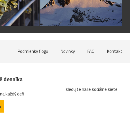
Podmienky flogu
Novinky
FAQ
Kontakt
né denníka
sledujte naše sociálne siete
 na každý deň
a