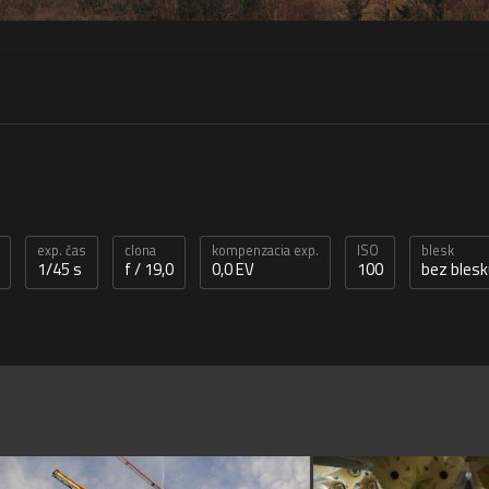
exp. čas
clona
kompenzacia exp.
ISO
blesk
1/45 s
f / 19,0
0,0 EV
100
bez bles