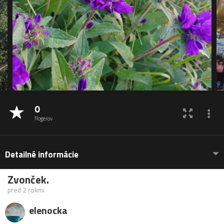
0
flogerov
Detailné informácie
Zvonček.
pred 2 rokmi
elenocka