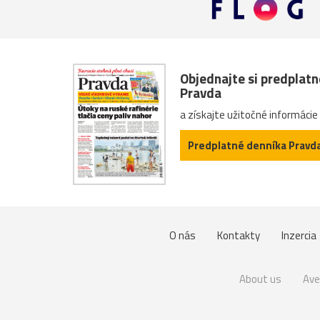
Objednajte si predplat
Pravda
a získajte užitočné informácie
Predplatné denníka Pravd
O nás
Kontakty
Inzercia
About us
Ave