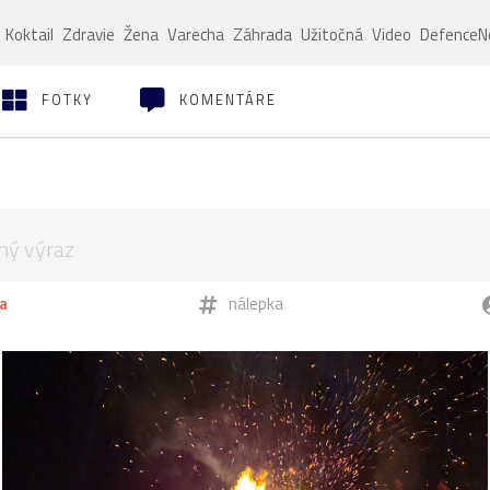
Koktail
Zdravie
Žena
Varecha
Záhrada
Užitočná
Video
Defence
FOTKY
KOMENTÁRE
a
nálepka