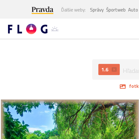
Ďalšie weby:
Správy
Športweb
Auto
1.6
fotk