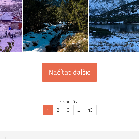
Načítať ďalšie
Stránka číslo
1
2
3
...
13