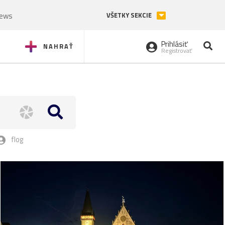
News
VŠETKY SEKCIE
Prihlásiť
NAHRAŤ
Registrovať
flog