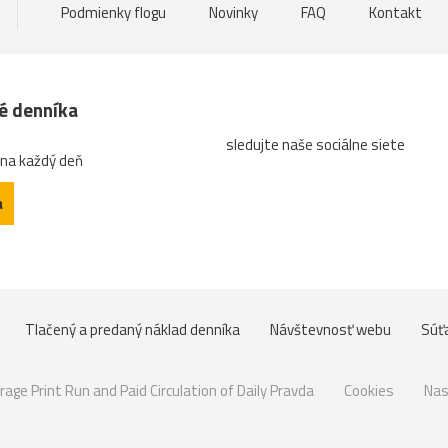
Podmienky flogu
Novinky
FAQ
Kontakt
né denníka
sledujte naše sociálne siete
 na každý deň
a
Tlačený a predaný náklad denníka
Návštevnosť webu
Súť
rage Print Run and Paid Circulation of Daily Pravda
Cookies
Nas