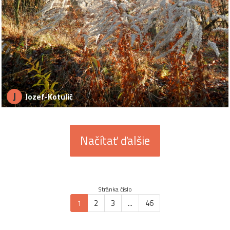
J
Jozef-Kotulič
Načítať ďalšie
Stránka číslo
1
2
3
...
46