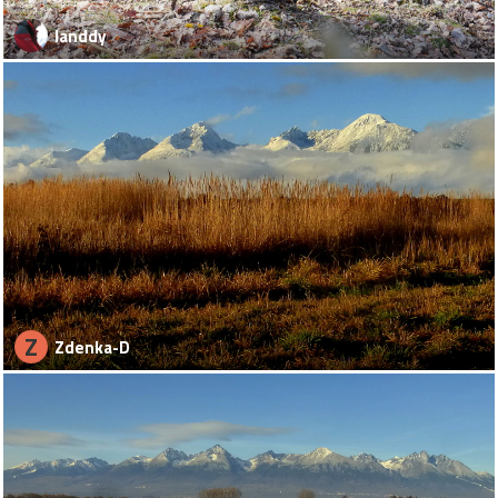
landdy
Z
Zdenka-D