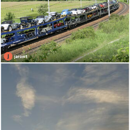
J
jaromt