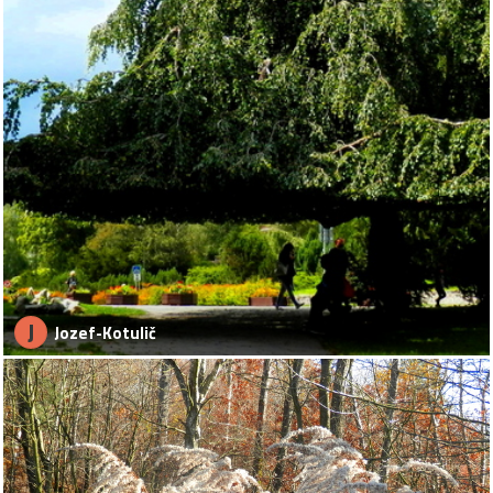
J
Jozef-Kotulič