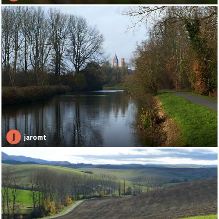
J
jaromt