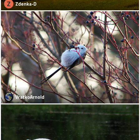
Z
Zdenka-D
VratkoArnold