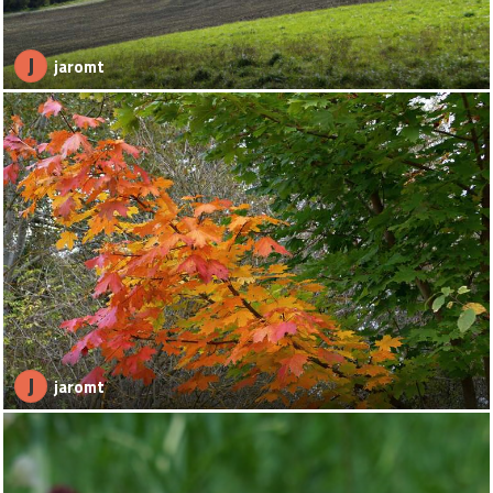
J
jaromt
J
jaromt