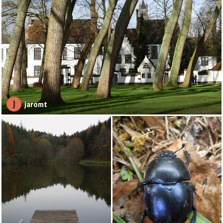
J
jaromt