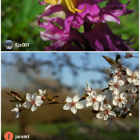
Ejo001
J
jaromt