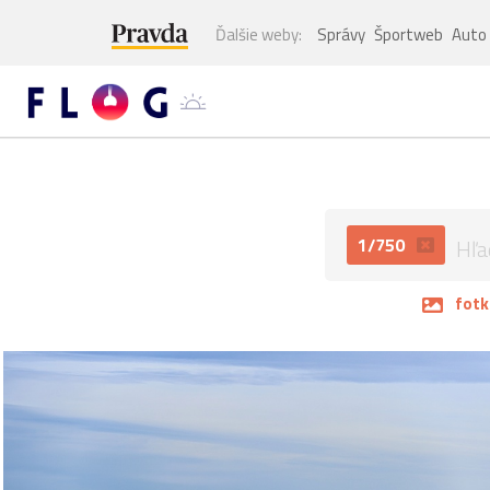
Ďalšie weby:
Správy
Športweb
Auto
1/750
fotk