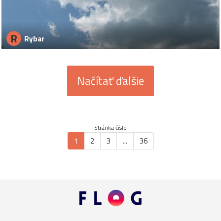
R
Rybar
Načítať ďalšie
Stránka číslo
1
2
3
...
36