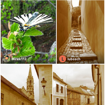
L
Mirek113
lubosch