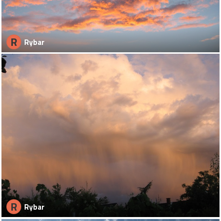
R
Rybar
R
Rybar