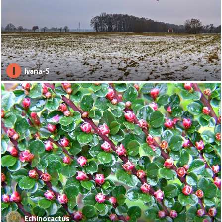
I
Ivana-S
Echinocactus