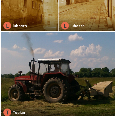
L
L
lubosch
lubosch
T
Toplan