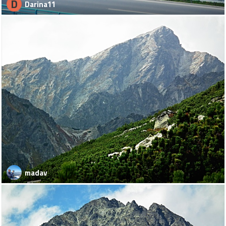
D
Darina11
madav