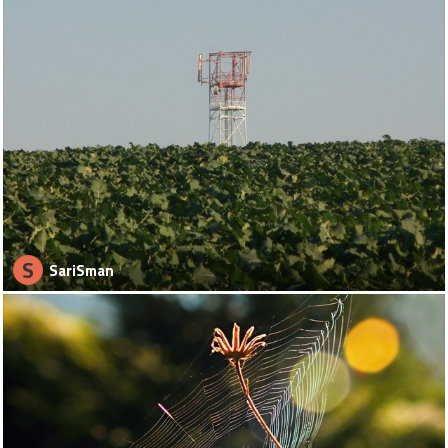
S
SariSman