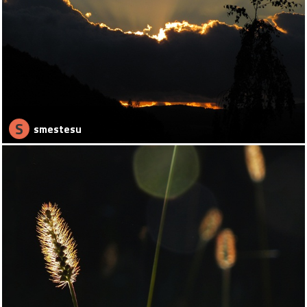
S
smestesu