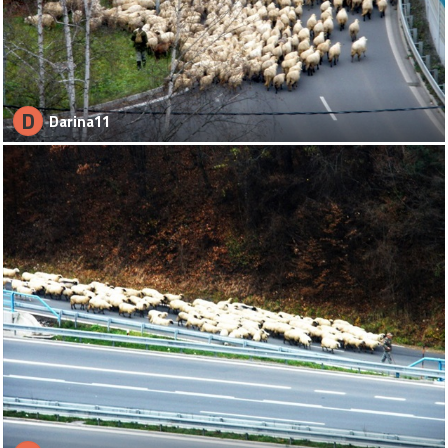
D
Darina11