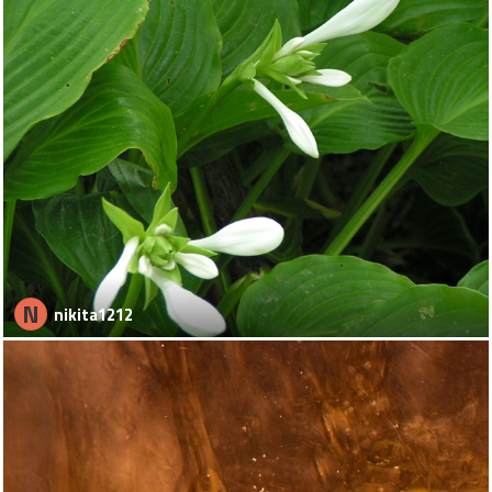
N
nikita1212