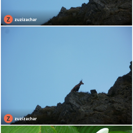
Z
zuzizachar
Z
zuzizachar