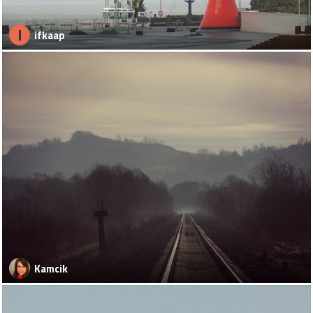
I
ifkaap
Kamcik