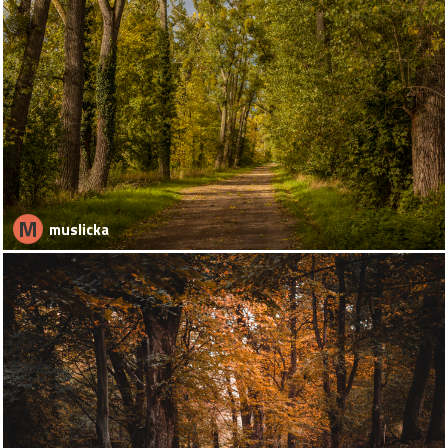
M
muslicka