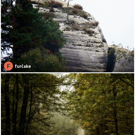
F
furčake