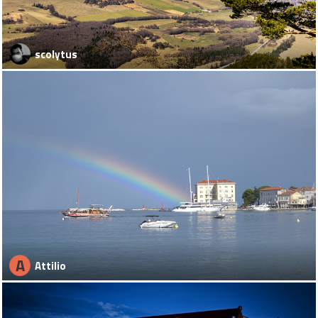
scolytus
A
Attilio