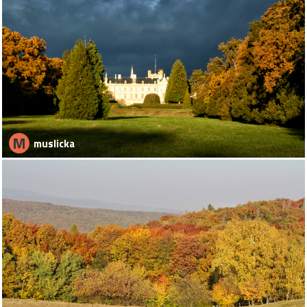
M
muslicka