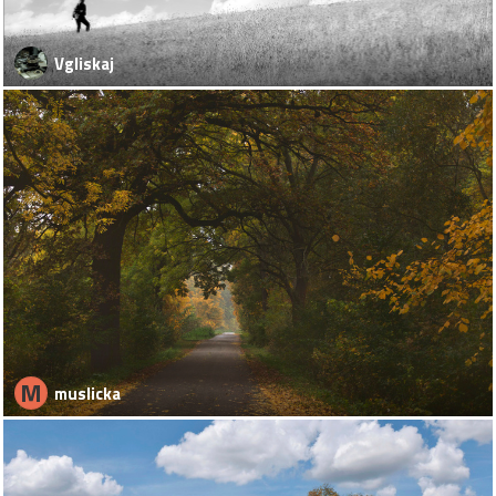
Vgliskaj
M
muslicka