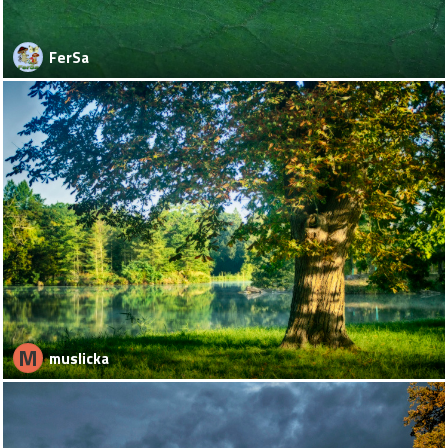
FerSa
M
muslicka