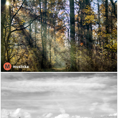
M
muslicka