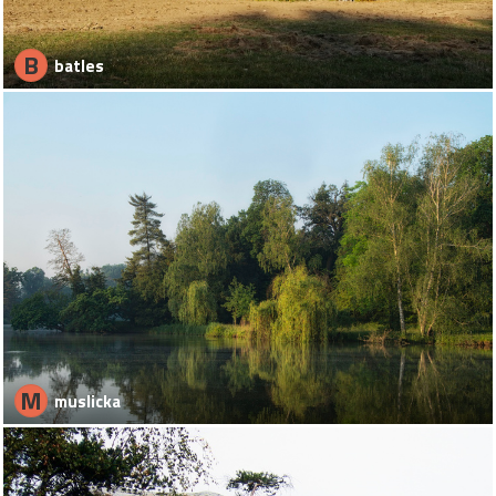
B
batles
M
muslicka