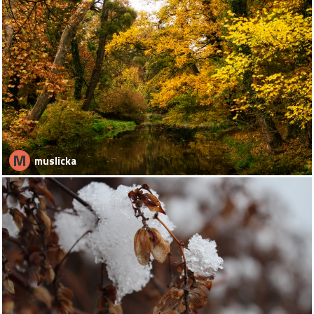
M
muslicka