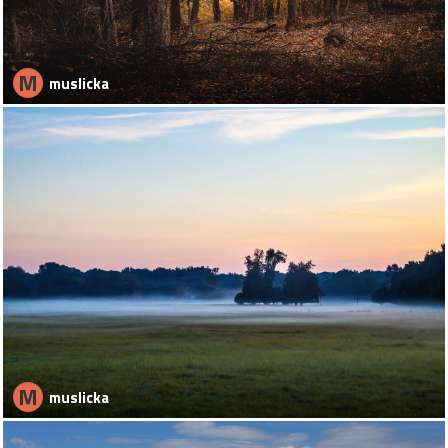
M
muslicka
M
muslicka