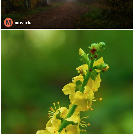
M
muslicka