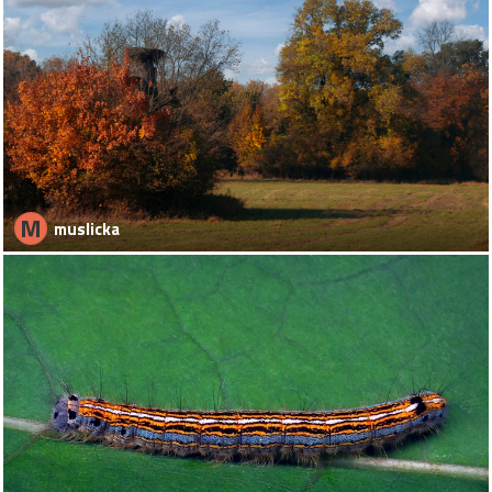
M
muslicka