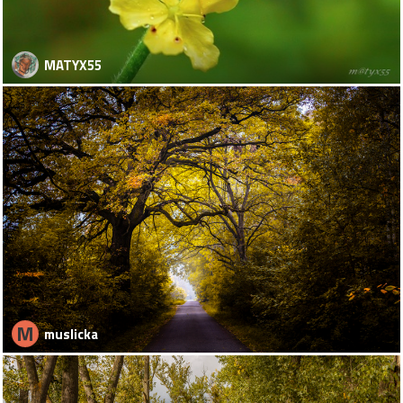
MATYX55
M
muslicka