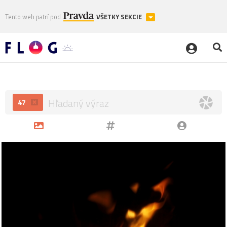
Tento web patrí pod
VŠETKY SEKCIE
47