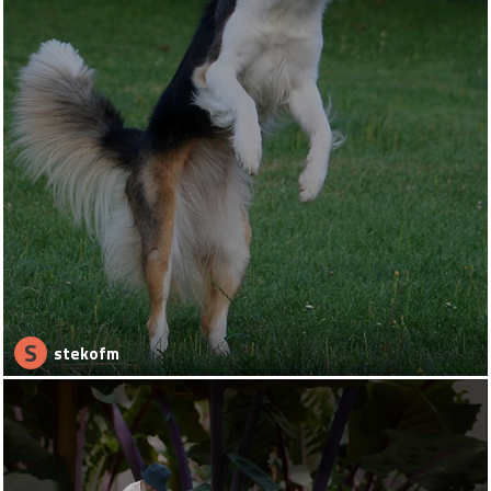
S
stekofm