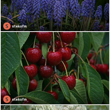
S
stekofm
S
stekofm