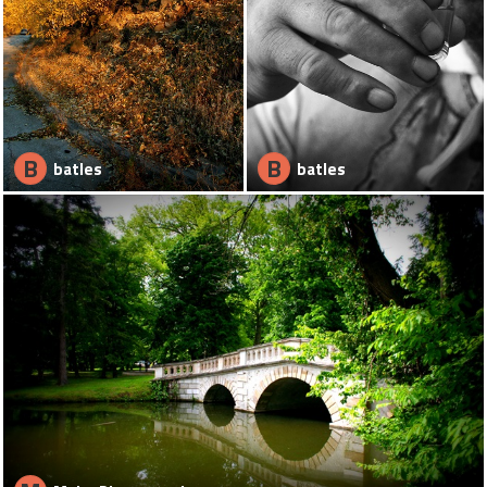
B
B
batles
batles