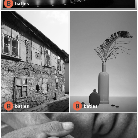
B
batles
B
B
batles
batles