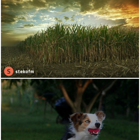
S
stekofm