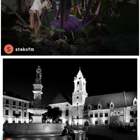
S
stekofm