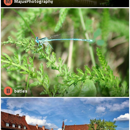
M
MajusPhotography
B
batles