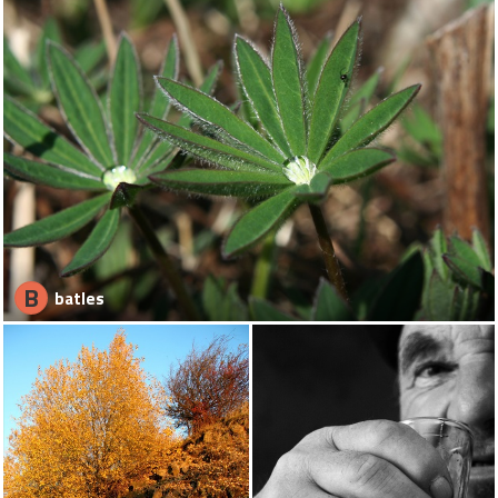
B
batles