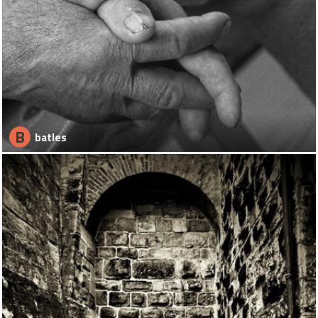
B
batles