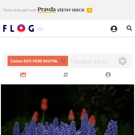
Tento web patrí pod
VŠETKY SEKCIE
Canon EOS 350D DIGITAL