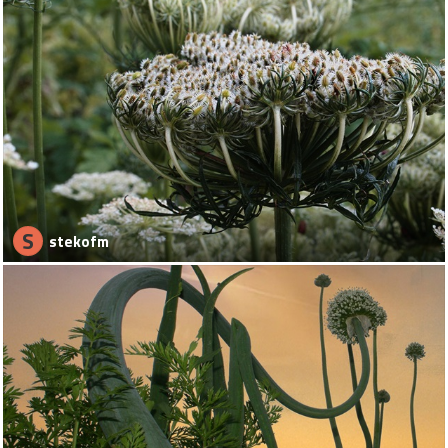
S
stekofm