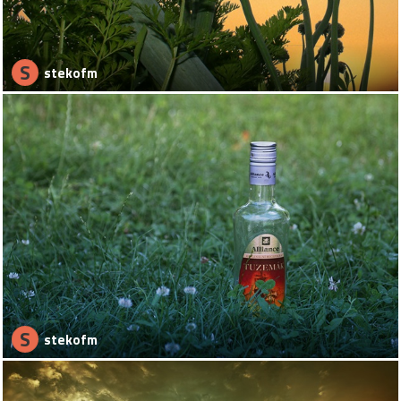
S
stekofm
S
stekofm