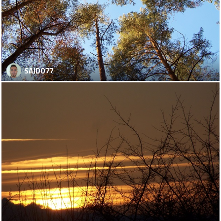
SAJDO77