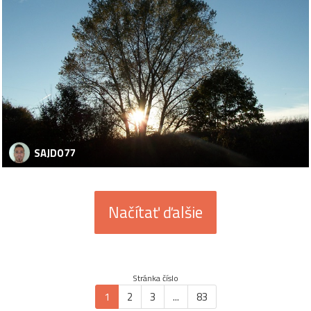
SAJDO77
Načítať ďalšie
Stránka číslo
1
2
3
...
83