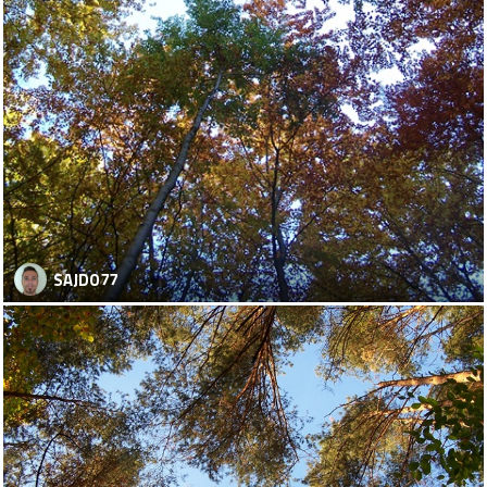
SAJDO77