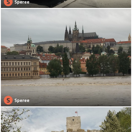
S
Speree
S
Speree