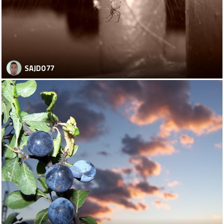
SAJDO77