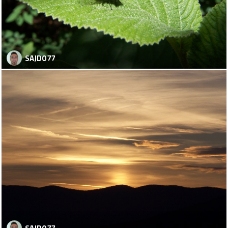
SAJDO77
SAJDO77