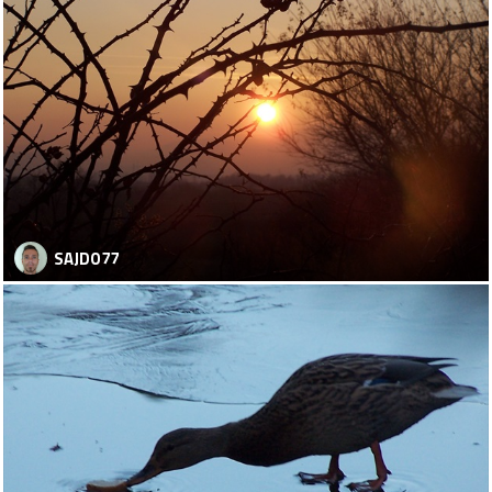
SAJDO77