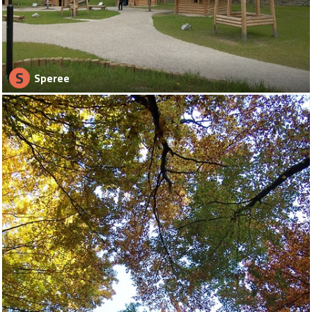
S
Speree